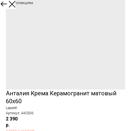
Назад к коллекциям
Анталия Крема Керамогранит матовый
60x60
Laparet
Артикул:
440356
2 390
р.
Узнать о наличие