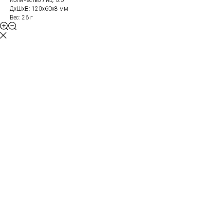
Количество лиц: 6.0
ДxШxВ: 120x60x8 мм
Вес: 26 г