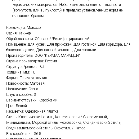
керамических материалов. Небольшие отклонения от плоскости
(вогнутость или выпуклость) в пределах установленных норм не
считаются браком.
Коллекции: Morocco
Серия: Танжер
Обработка края: Обрезной/Ректифицированный
Помещение: Для кухни, Для прихожей, Для гостиной, Для коридора, Для
балкона/лоджии, Для ванной комнаты, Для спальни
Производитель: ООО "КЕРАМА МАРАЦЦИ"
Страна производства: Россия
Структура/рельеф: 3d
Толщина, мм: 10
Форма: Прямоугольник
Поверхность: Матовая
Назначение: Стена
Штук в коробке: 3
Вариант отгрузки: Коробками
Цвет: Белый
Расцветка: Однотонная плитка
Стиль: Классический стиль, Контемпорари / Современный,
Минимализм, Морской стиль, Неоклассика, Скандинавский стиль,
Средиземноморский стиль, Эко-стиль / Натюр
Вес коробки, кг: 36.5