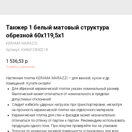
Танжер 1 белый матовый структура
обрезной 60x119,5x1
KERAMA MARAZZI
Артикул:
KM6012B0021R
1 536,53
р.
Узнать о наличие
Настенная плитка KERAMA MARAZZI — для ванной, кухни и др.
помещений. Купите онлайн!
Для обрезной керамической плитки указан номинальный размер.
Фактический может отличаться от номинального в пределах
допустимых отклонений.
Следует избегать ударных нагрузок при транспортировке, несмотря
на прочность керамической плитки как отделочного материала.
Керамическая плитка для стен и фасадов может незначительно
отличаться по оттенку от партии к партии. Рекомендуем использовать
продукцию одного тона. При покупке проверяйте тон на упаковке.
Допуски по кривизне лицевой поверхности установлены для всех