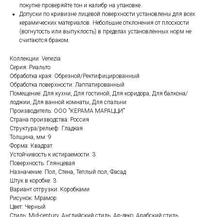
покупке проверяйте тон и калибр на упаковке.
Допуски по кривизне лицевой поверхности установлены для всех
керамических материалов. Небольшие отклонения от плоскости
(вогнутость или выпуклость) в пределах установленных норм не
считаются браком.
Коллекции: Venezia
Серия: Риальто
Обработка края: Обрезной/Ректифицированный
Обработка поверхности: Лаппатированный
Помещение: Для кухни, Для гостиной, Для коридора, Для балкона/
лоджии, Для ванной комнаты, Для спальни
Производитель: ООО "КЕРАМА МАРАЦЦИ"
Страна производства: Россия
Структура/рельеф: Гладкая
Толщина, мм: 9
Форма: Квадрат
Устойчивость к истираемости: 3
Поверхность: Глянцевая
Назначение: Пол, Стена, Теплый пол, Фасад
Штук в коробке: 3
Вариант отгрузки: Коробками
Рисунок: Мрамор
Цвет: Черный
Стиль: Mid-century, Английский стиль, Ар-деко, Арабский стиль,