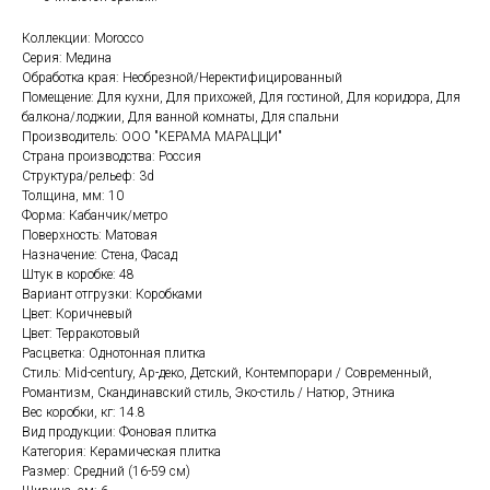
Коллекции: Morocco
Серия: Медина
Обработка края: Необрезной/Неректифицированный
Помещение: Для кухни, Для прихожей, Для гостиной, Для коридора, Для
балкона/лоджии, Для ванной комнаты, Для спальни
Производитель: ООО "КЕРАМА МАРАЦЦИ"
Страна производства: Россия
Структура/рельеф: 3d
Толщина, мм: 10
Форма: Кабанчик/метро
Поверхность: Матовая
Назначение: Стена, Фасад
Штук в коробке: 48
Вариант отгрузки: Коробками
Цвет: Коричневый
Цвет: Терракотовый
Расцветка: Однотонная плитка
Стиль: Mid-century, Ар-деко, Детский, Контемпорари / Современный,
Романтизм, Скандинавский стиль, Эко-стиль / Натюр, Этника
Вес коробки, кг: 14.8
Вид продукции: Фоновая плитка
Категория: Керамическая плитка
Размер: Средний (16-59 см)