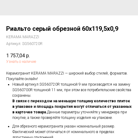
Риальто серый обрезной 60x119,5x0,9
KERAMA MARAZZI
Артикул:
SG560720R
1 757,04
р.
Узнать о наличие
Керамогранит KERAMA MARAZZI — широкий выбор стилей, форматов.
Покупайте онлайн!
Новый артикул SG560720R толщиной 9 мм производится на замену
SG560700R толщиной 11 мм, при этом все потребительские свойства
сохранены.
В связи с переходом на меньшую толщину количество плиток
в упаковке и площадь покрытия могут отличаться от указанных
в карточке товара.
Данные параметры уточняйте у менеджера при
покупке, а также проверяйте толщину изделия на упаковке.
Для обрезного керамогранита указан номинальный размер.
Фактический может отличаться от номинального в пределах
допустимых отклонений.