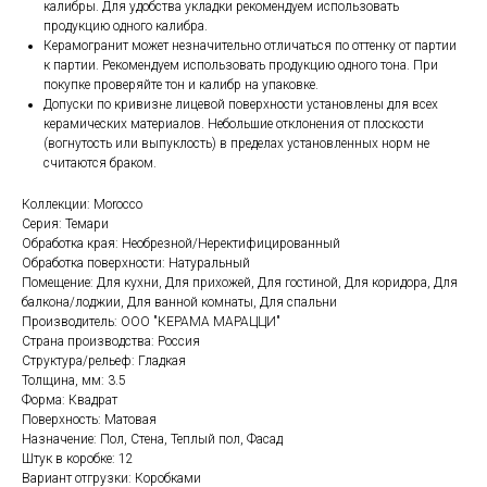
калибры. Для удобства укладки рекомендуем использовать
продукцию одного калибра.
Керамогранит может незначительно отличаться по оттенку от партии
к партии. Рекомендуем использовать продукцию одного тона. При
покупке проверяйте тон и калибр на упаковке.
Допуски по кривизне лицевой поверхности установлены для всех
керамических материалов. Небольшие отклонения от плоскости
(вогнутость или выпуклость) в пределах установленных норм не
считаются браком.
Коллекции: Morocco
Серия: Темари
Обработка края: Необрезной/Неректифицированный
Обработка поверхности: Натуральный
Помещение: Для кухни, Для прихожей, Для гостиной, Для коридора, Для
балкона/лоджии, Для ванной комнаты, Для спальни
Производитель: ООО "КЕРАМА МАРАЦЦИ"
Страна производства: Россия
Структура/рельеф: Гладкая
Толщина, мм: 3.5
Форма: Квадрат
Поверхность: Матовая
Назначение: Пол, Стена, Теплый пол, Фасад
Штук в коробке: 12
Вариант отгрузки: Коробками