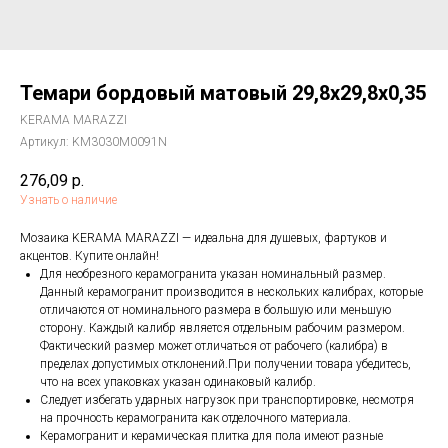
Темари бордовый матовый 29,8x29,8x0,35
KERAMA MARAZZI
Артикул:
KM3030M0091N
276,09
р.
Узнать о наличие
Мозаика KERAMA MARAZZI — идеальна для душевых, фартуков и
акцентов. Купите онлайн!
Для необрезного керамогранита указан номинальный размер.
Данный керамогранит производится в нескольких калибрах, которые
отличаются от номинального размера в большую или меньшую
сторону. Каждый калибр является отдельным рабочим размером.
Фактический размер может отличаться от рабочего (калибра) в
пределах допустимых отклонений.При получении товара убедитесь,
что на всех упаковках указан одинаковый калибр.
Следует избегать ударных нагрузок при транспортировке, несмотря
на прочность керамогранита как отделочного материала.
Керамогранит и керамическая плитка для пола имеют разные