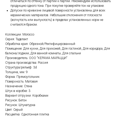
отличаться по оттенку от партии к партии. Рекомендуем использовать
продукцию одного тона. При покупке проверяйте тон на упаковке.
Допуски по кривизне лицевой поверхности установлены для всех
керамических материалов. Небольшие отклонения от плоскости
(вогнутость или выпуклость) в пределах установленных норм не
считаются браком.
Коллекции: Morocco
Серия: Таделакт
Обработка края: Обрезной/Ректифицированный
Помещение: Для кухни, Для прихожей, Для гостиной, Для коридора, Для
балкона/лоджии, Для ванной комнаты, Для спальни
Производитель: ООО "КЕРАМА МАРАЦЦИ"
Страна производства: Россия
Структура/рельеф: 3d
Толщина, мм: 9
Форма: Прямоугольник
Поверхность: Матовая
Назначение: Стена
Штук в коробке: 3
Вариант отгрузки: Коробками
Рисунок: Бетон
Рисунок: Штукатурка
Цвет: Серый
Расцветка: Однотонная плитка