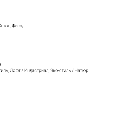
й пол, Фасад
а
стиль, Лофт / Индастриал, Эко-стиль / Натюр