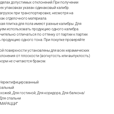
ределах допустимых отклонений.При получении
сех упаковках указан одинаковый калибр.
нагрузок при транспортировке, несмотря на
как отделочного материала.
ая плитка для пола имеют разные калибры. Для
дуем использовать продукцию одного калибра.
ительно отличаться по оттенку от партии к партии.
 продукцию одного тона. При покупке проверяйте
ой поверхности установлены для всех керамических
клонения от плоскости (вогнутость или выпуклость)
норм не считаются браком.
/Неректифицированный
уральный
ихожей, Для гостиной, Для коридора, Для балкона/
 Для спальни
А МАРАЦЦИ"