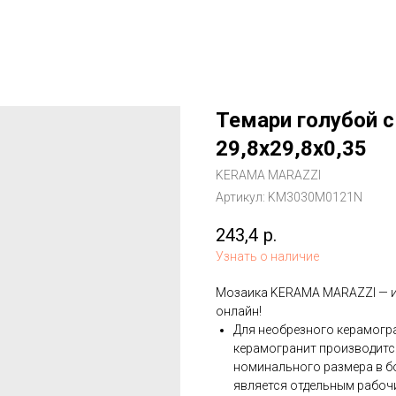
Темари голубой 
29,8x29,8x0,35
KERAMA MARAZZI
Артикул:
KM3030M0121N
243,4
р.
Узнать о наличие
Мозаика KERAMA MARAZZI — ид
онлайн!
Для необрезного керамогр
керамогранит производится
номинального размера в б
является отдельным рабоч