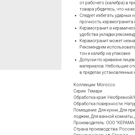
от рабочего (калибра) в п
товара убедитесь, что на в
Следует избегать ударных 
прочность керамогранита 
Керамогранит и керамическ
удобства укладки рекомен
Керамогранит может незнач
Рекомендуем использовать
тон и калибр на упаковке.
Допуски по кривизне лицев
материалов. Небольшие от
в пределах установленных 
Коллекции: Morocco
Серия: Темари
Обработка края: Необрезной
Обработка поверхности: Нат
Помещение: Для кухни, Для пр
лоджии, Для ванной комнаты,
Производитель: ООО "КЕРАМ
Страна производства: Россия