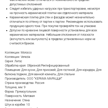
Фактический может отличаться от номинального в пределах
допустимых отклонений.
Следует избегать ударных нагрузок при транспортировке, несмотря
на прочность керамической плитки как отделочного материала.
Керамическая плитка для стен и фасадов может незначительно
отличаться по оттенку от партии к партии. Рекомендуем использовать
продукцию одного тона. При покупке проверяйте тон на упаковке.
Допуски по кривизне лицевой поверхности установлены для всех
керамических материалов. Небольшие отклонения от плоскости
(вогнутость или выпуклость) в пределах установленных норм не
считаются браком.
Коллекции: Morocco
Коллекции: Venezia
Серия: Литос
Обработка края: Обрезной/Ректифицированный
Помещение: Для кухни, Для прихожей, Для гостиной, Для коридора, Для
балкона/лоджии, Для ванной комнаты, Для спальни
Производитель: ООО "КЕРАМА МАРАЦЦИ"
Страна производства: Россия
Толщина, мм: 9
Форма: Прямоугольник
Поверхность: Матовая
Назначение: Стена
Штук в коробке: 10