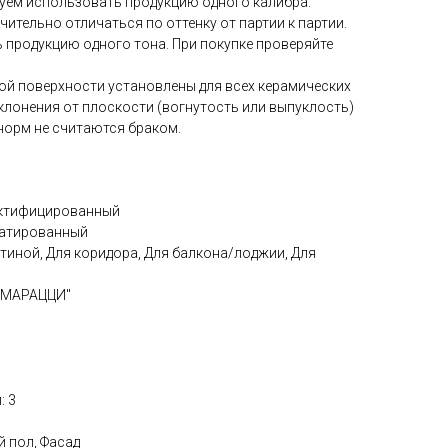
дуем использовать продукцию одного калибра.
ительно отличаться по оттенку от партии к партии.
 продукцию одного тона. При покупке проверяйте
ой поверхности установлены для всех керамических
клонения от плоскости (вогнутость или выпуклость)
норм не считаются браком.
ектифицированный
патированный
стиной, Для коридора, Для балкона/лоджии, Для
А МАРАЦЦИ"
: 3
й пол, Фасад