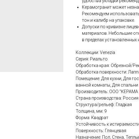
удобства укладки рекомен
Керамогранит может незнач
Рекомендуем использовать
тон и калибр на упаковке.
Допуски по кривизне лицев
материалов. Небольшие от
в пределах установленных 
Коллекции: Venezia
Серия: Риальто
Обработка края: Обрезной/Р
Обработка поверхности: Лап
Помещение: Для кухни, Для го
ванной комнаты, Для спальни
Производитель: ООО "КЕРАМ
Страна производства: Россия
Структура/рельеф: Гладкая
Толщина, мм: 9
Форма: Квадрат
Устойчивость к истираемости
Поверхность: Глянцевая
Назначение: Пол, Стена, Теплы