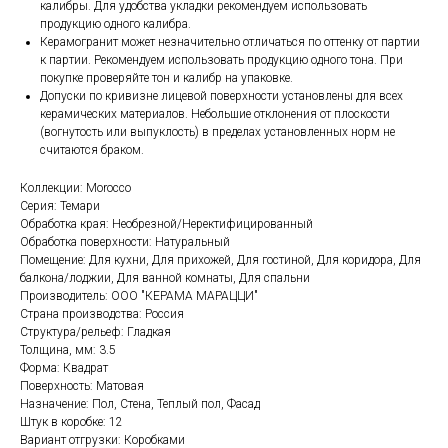
калибры. Для удобства укладки рекомендуем использовать
продукцию одного калибра.
Керамогранит может незначительно отличаться по оттенку от партии
к партии. Рекомендуем использовать продукцию одного тона. При
покупке проверяйте тон и калибр на упаковке.
Допуски по кривизне лицевой поверхности установлены для всех
керамических материалов. Небольшие отклонения от плоскости
(вогнутость или выпуклость) в пределах установленных норм не
считаются браком.
Коллекции: Morocco
Серия: Темари
Обработка края: Необрезной/Неректифицированный
Обработка поверхности: Натуральный
Помещение: Для кухни, Для прихожей, Для гостиной, Для коридора, Для
балкона/лоджии, Для ванной комнаты, Для спальни
Производитель: ООО "КЕРАМА МАРАЦЦИ"
Страна производства: Россия
Структура/рельеф: Гладкая
Толщина, мм: 3.5
Форма: Квадрат
Поверхность: Матовая
Назначение: Пол, Стена, Теплый пол, Фасад
Штук в коробке: 12
Вариант отгрузки: Коробками